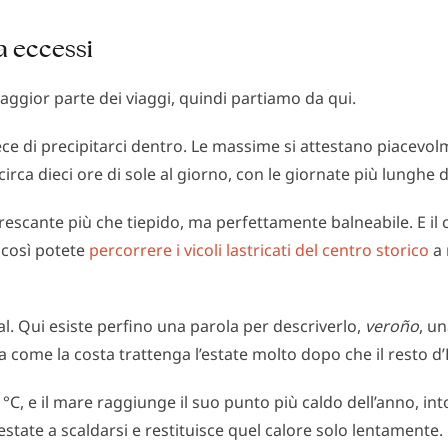
za eccessi
ggior parte dei viaggi, quindi partiamo da qui.
ece di precipitarci dentro. Le massime si attestano piacevolm
irca dieci ore di sole al giorno, con le giornate più lunghe d
nfrescante più che tiepido, ma perfettamente balneabile. E il 
 così potete
percorrere i vicoli lastricati del centro storico
a 
al. Qui esiste perfino una parola per descriverlo,
veroño
, u
 come la costa trattenga l’estate molto dopo che il resto d’
C, e il mare raggiunge il suo punto più caldo dell’anno, into
estate a scaldarsi e restituisce quel calore solo lentamente